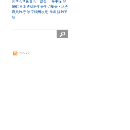
医学会学術集会・総会
熱中症
第
69回日本透析医学会学術集会・総会
職員旅行
診療報酬改定
長崎
隔離透
析