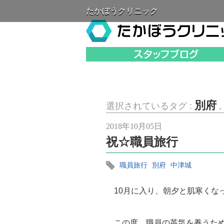
たかぼうクリニック
別府
選択されているタグ :
,
2018年10月05日
祝☆職員旅行
職員旅行
別府
中津城
10月に入り、朝夕と肌寒くな
この度、職員の英気を養うため