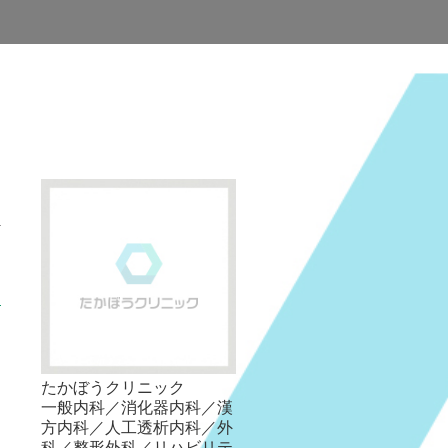
たかぼうクリニック
一般内科／消化器内科／漢
方内科／人工透析内科／外
科／整形外科／リハビリテ