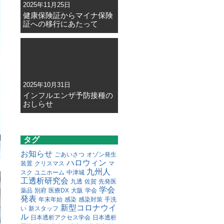
2025年11月25日
健康保険証からマイナ保険
証への移行にあたって
2025年10月31日
インフルエンザ予防接種の
おしらせ
タグ
お知らせ
ごあいさつ
オゾン発生
ハロウィン
装置
クリスマス
マ
九州人
スク
ユニホーム
中津城
工透析研究会
九透
佐賀
先発医
学会
薬品
別府
医療DX
大阪
学会
発表
年末年始
感染
感染対策
手洗
新型コロナウイ
い
新スタッフ
ル
日本透析アクセス学会
日本透析