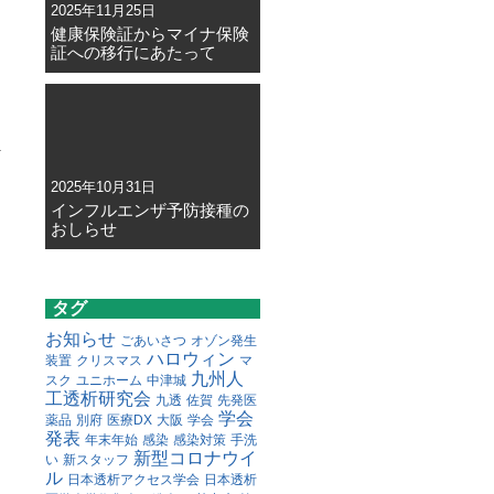
2025年11月25日
健康保険証からマイナ保険
証への移行にあたって
2025年10月31日
インフルエンザ予防接種の
おしらせ
タグ
お知らせ
ごあいさつ
オゾン発生
ハロウィン
装置
クリスマス
マ
九州人
スク
ユニホーム
中津城
工透析研究会
九透
佐賀
先発医
学会
薬品
別府
医療DX
大阪
学会
発表
年末年始
感染
感染対策
手洗
新型コロナウイ
い
新スタッフ
ル
日本透析アクセス学会
日本透析